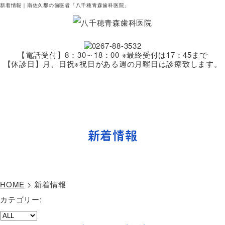
新着情報｜南佐久郡の歯医者「八千穂青森歯科医院」
【電話受付】8：30～18：00 ※最終受付は17：45まで
【休診日】月、日祝※祝日がある週の月曜日は診療致します。
ホーム
医院案内
院長あいさつ
診療科目
新着情報
アクセス
新着情報
HOME
>
新着情報
カテゴリー: