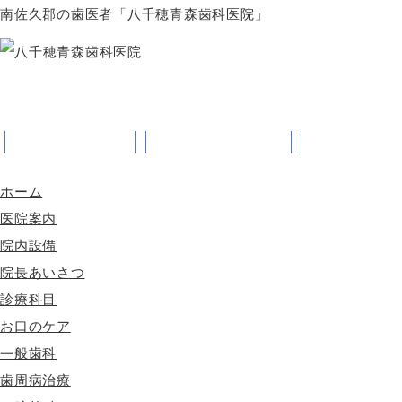
南佐久郡の歯医者「八千穂青森歯科医院」
ホーム
医院案内
院長あ
ホーム
医院案内
院内設備
院長あいさつ
診療科目
お口のケア
一般歯科
歯周病治療